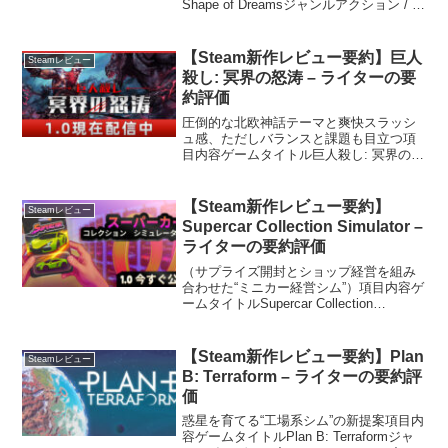
Shape of Dreamsジャンルアクション / ア
ドベンチャー / インディー / RPG好評度
好評率 65.2%（レビュー330件時点）備
考本レビューは参考にな...
【Steam新作レビュー要約】巨人
Steamレビュー
殺し: 冥界の怒涛 – ライターの要
約評価
圧倒的な北欧神話テーマと爽快スラッシ
ュ感、ただしバランスと課題も目立つ項
目内容ゲームタイトル巨人殺し: 冥界の怒
涛ジャンルアクション / インディー /
RPG好評度好評率 81.2%（レビュー800
件時点）備考本レビューは参考になった
【Steam新作レビュー要約】
Steamレビュー
順で...
Supercar Collection Simulator –
ライターの要約評価
（サプライズ開封とショップ経営を組み
合わせた“ミニカー経営シム”）項目内容ゲ
ームタイトルSupercar Collection
Simulatorジャンルカジュアル / インディ
ー / レース / シミュレーション好評度好
評率 86.4%（...
【Steam新作レビュー要約】Plan
Steamレビュー
B: Terraform – ライターの要約評
価
惑星を育てる“工場系シム”の新提案項目内
容ゲームタイトルPlan B: Terraformジャ