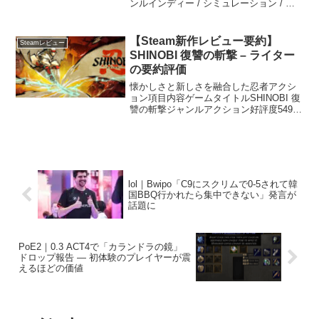
ンルインディー / シミュレーション / ス
トラテジー好評度好評率 89%（レビュー
総数 800件）備考本レビューは参考にな
った順で好評上位15件...
【Steam新作レビュー要約】
Steamレビュー
SHINOBI 復讐の斬撃 – ライター
の要約評価
懐かしさと新しさを融合した忍者アクシ
ョン項目内容ゲームタイトルSHINOBI 復
讐の斬撃ジャンルアクション好評度549件
レビュー中、好評率86.3%備考本レビュ
ーは参考になった順で好評上位15件・不
評上位15件を要約しています80～90年
代...
lol｜Bwipo「C9にスクリムで0-5されて韓
国BBQ行かれたら集中できない」発言が
話題に
PoE2｜0.3 ACT4で「カランドラの鏡」
ドロップ報告 ― 初体験のプレイヤーが震
えるほどの価値