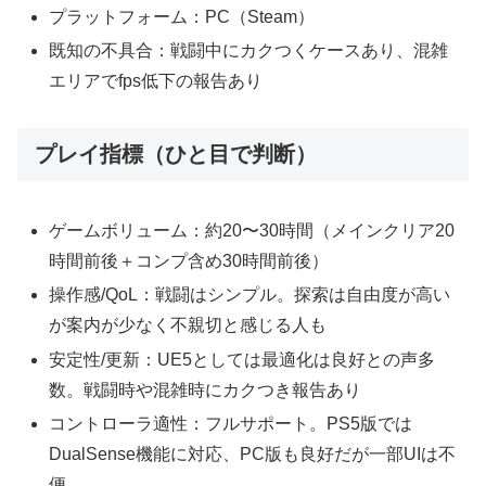
プラットフォーム：PC（Steam）
既知の不具合：戦闘中にカクつくケースあり、混雑
エリアでfps低下の報告あり
プレイ指標（ひと目で判断）
ゲームボリューム：約20〜30時間（メインクリア20
時間前後＋コンプ含め30時間前後）
操作感/QoL：戦闘はシンプル。探索は自由度が高い
が案内が少なく不親切と感じる人も
安定性/更新：UE5としては最適化は良好との声多
数。戦闘時や混雑時にカクつき報告あり
コントローラ適性：フルサポート。PS5版では
DualSense機能に対応、PC版も良好だが一部UIは不
便