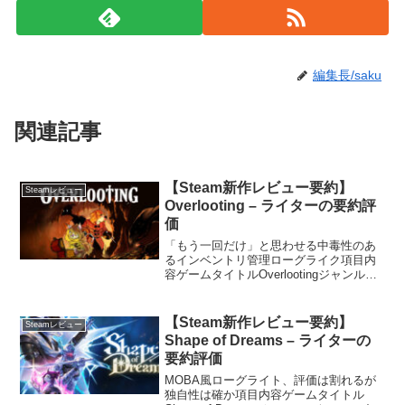
編集長/saku
関連記事
【Steam新作レビュー要約】
Steamレビュー
Overlooting – ライターの要約評
価
「もう一回だけ」と思わせる中毒性のあ
るインベントリ管理ローグライク項目内
容ゲームタイトルOverlootingジャンルア
ドベンチャー / RPG / ストラテジー好評
度好評率 85.2%（115件）備考本レビュ
ーは参考になった順で好評上位1...
【Steam新作レビュー要約】
Steamレビュー
Shape of Dreams – ライターの
要約評価
MOBA風ローグライト、評価は割れるが
独自性は確か項目内容ゲームタイトル