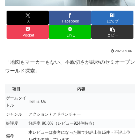
X
Facebook
はてブ
Pocket
LINE
コピー
2025.09.06
「地図もマーカーもない、不親切さが武器のセミオープン
ワールド探索」
項目
内容
ゲームタイ
Hell is Us
トル
ジャンル
アクション / アドベンチャー
好評度
好評率 90.8%（レビュー924件時点）
本レビューは参考になった順で好評上位15件・不評上位
備考
15件を要約しています